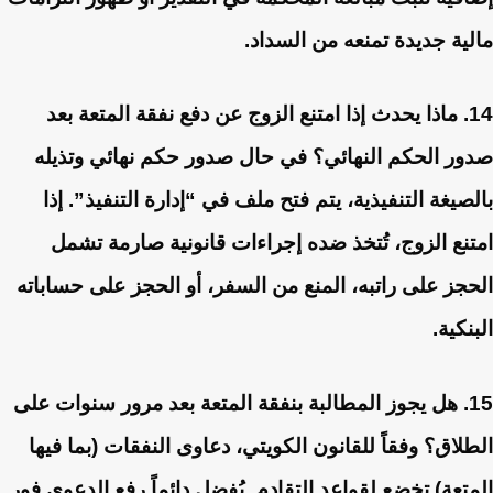
مالية جديدة تمنعه من السداد.
14. ماذا يحدث إذا امتنع الزوج عن دفع نفقة المتعة بعد
صدور الحكم النهائي؟
في حال صدور حكم نهائي وتذيله
بالصيغة التنفيذية، يتم فتح ملف في “إدارة التنفيذ”. إذا
امتنع الزوج، تُتخذ ضده إجراءات قانونية صارمة تشمل
الحجز على راتبه، المنع من السفر، أو الحجز على حساباته
البنكية.
15. هل يجوز المطالبة بنفقة المتعة بعد مرور سنوات على
الطلاق؟
وفقاً للقانون الكويتي، دعاوى النفقات (بما فيها
المتعة) تخضع لقواعد التقادم. يُفضل دائماً رفع الدعوى فور