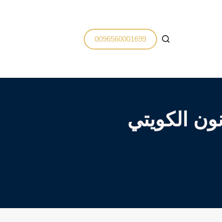
0096560001699
ون الكويتي