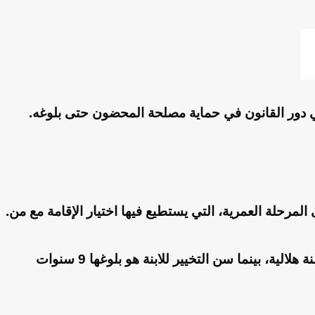
تهي دور القانون في حماية مصلحة المحضون حتى بلوغه.
مرحلة العمرية، التي يستطيع فيها اختيار الإقامة مع من.
ويختلف سن التخيير في المذهب السني عن المذهب الجعفري، ففي المذهب الجعفري سن التخيير للان هو بلوغه 15 سنة هلالية، بينما سن التخيير للابنة هو بلوغها 9 سنوات