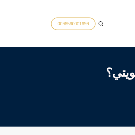
0096560001699
ويتي؟