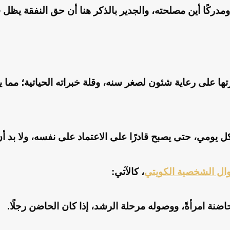
ه، ومدركًا أين مصلحته، والجدير بالذكر هنا أن حق النفقة يظل
رتها على رعاية شئون لصغر سنه، وقلة خبراته الحياتية؛ مما
مي، حتى يصبح قادرًا على الاعتماد على نفسه، ولا بد أن يكو
وال الشخصية الكويتي
، كالآتي:
حاضنة امرأةً، ووصوله مرحلة الرشد، إذا كان الحاضن رجلًا.