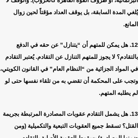
البرلمانية، أو ظروف القوة القاهرة كالحروب). والوقف لا
يُلغي المدة السابقة، بل يوقف العداد مؤقتاً لحين زوال
المانع.
12. هل يمكن للمتهم أن “يتنازل” عن حقه في الدفع
بالتقادم؟
لا يجوز للمتهم التنازل عن التقادم. يُعتبر التقادم
في المواد الجزائية من “النظام العام” في القانون الكويتي،
وتجب على المحكمة أن تقضي به من تلقاء نفسها حتى لو
لم يطلبه المتهم.
13. هل يشمل التقادم عقوبات المصادرة المرتبطة بجريمة
القتل؟
تسقط جميع العقوبات التبعية والتكميلية (ومن
ضمنها المصادرة) بسقوط العقوبة الأصلية بالتقادم.