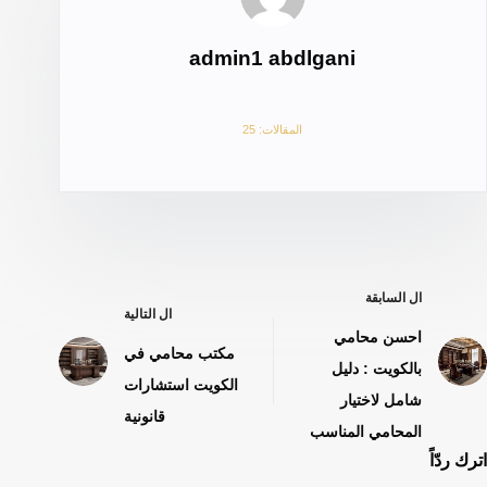
admin1 abdlgani
المقالات: 25
ال
السابقة
ال
التالية
احسن محامي
مكتب محامي في
بالكويت : دليل
الكويت استشارات
شامل لاختيار
قانونية
المحامي المناسب
اترك ردّاً