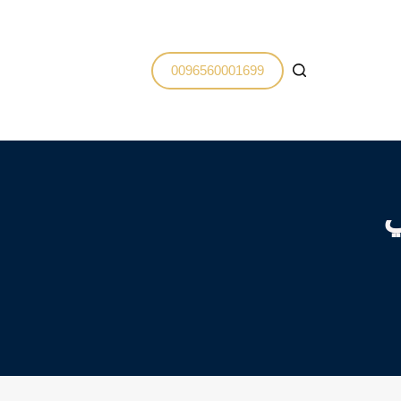
0096560001699
ي