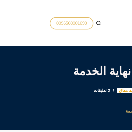
0096560001699
هاية الخدمة
ة معاق
2 تعليقات
دمة