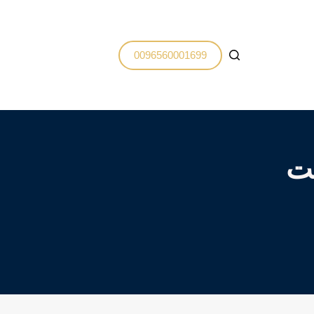
0096560001699
يت