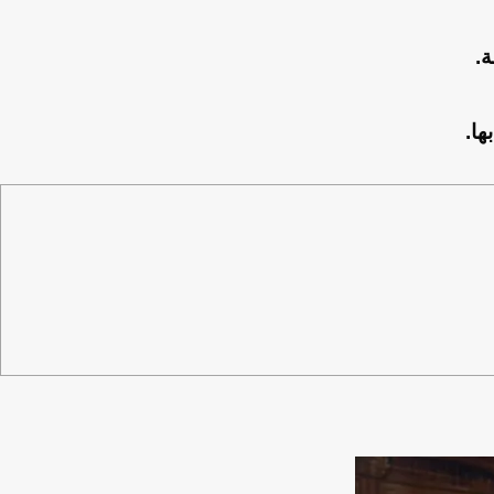
ة.
ها.