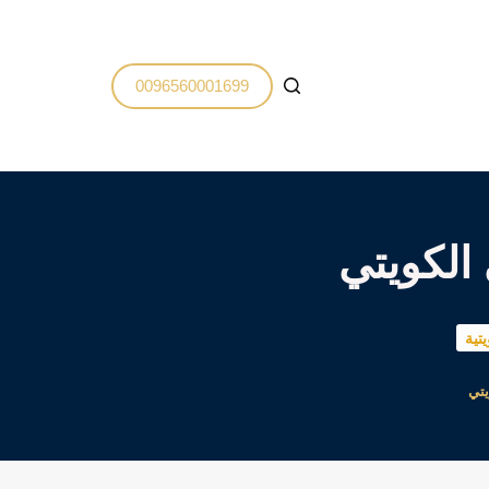
0096560001699
 الكويتي
تية
يتي