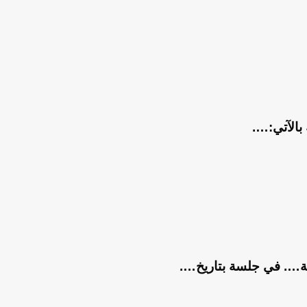
بالآتي:….
كمة…. في جلسة بتاريخ….