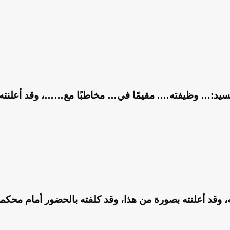
سيد:… وظيفته…. مقيمًا في… مخاطبًا مع……، وقد أعلنته 
يه، وقد أعلنته بصورة من هذا، وقد كلفته بالحضور أمام مح