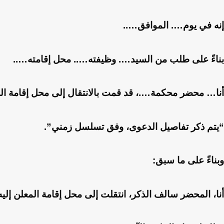
إنه في يوم…. الموافق…..
بناءً على طلب من السيد…. وظيفته….. محل إقامته…..
أنا… محضر محكمة….، قد قمت بالانتقال إلى محل إقامة ال
“يتم ذكر تفاصيل الدعوى، وفق تسلسل زمني”.
وبناءً على ما سبق:
أنا، المحضر سالف الذكر، انتقلت إلى محل إقامة المعلن إل