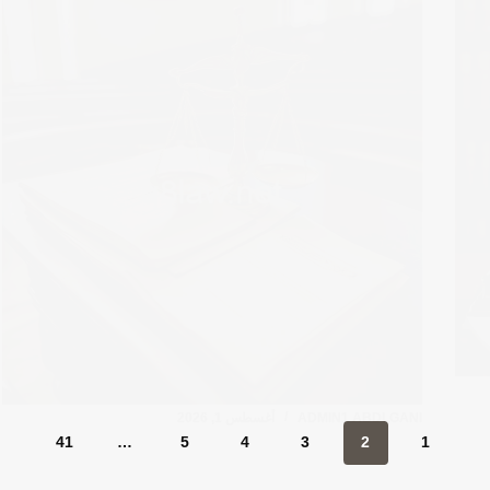
ADMIN1 ABDLGANI
أغسطس 1, 2026
41
…
5
4
3
2
1