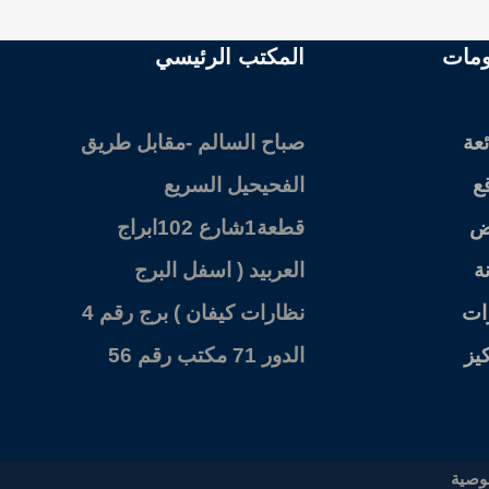
ومات
المكتب الرئيسي
ئعة
صباح السالم -مقابل طريق
ع
الفحيحيل السريع
يض
قطعة1شارع 102ابراج
ة
العربيد ( اسفل البرج
رات
نظارات كيفان ) برج رقم 4
يز
الدور 71 مكتب رقم 56
وصية